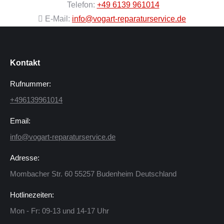
Telefon:
+49 6139 961014
E-Mail:
info@vogart-reparaturservice.de
Kontakt
Rufnummer:
+496139961014
Email:
info@vogart-reparaturservice.de
Adresse:
Mombacher Str. 60 55257 Budenheim Deutschland
Hotlinezeiten:
Mon - Fr: 09-13 und 14-17 Uhr